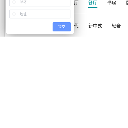
适用空间
全部
客厅
餐厅
书房
家装风格
全部
现代
新中式
轻奢
提交
没有符合条件的数据...