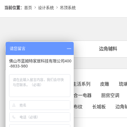
当前位置：
首页
设计系统
吊顶系统
请您留言
板材
电器
边角辅料
佛山市蓝姆特家居科技有限公司400
-8833-980
全部
U生活系列
皮雕
琉
产品类别
换气
三合一电器
厨房空调
三合一
布纹
长城板
边角