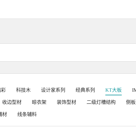
璃彩
科技木
设计家系列
经典系列
KT大板
I
收边型材
晾衣架
装饰型材
二级灯槽结构
侧板
辅材
线条辅料