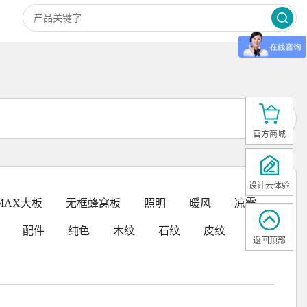
官方商城
设计云体验
MAX大板
无框蜂窝板
照明
暖风
凉霸
配件
纯色
木纹
石纹
皮纹
返回顶部