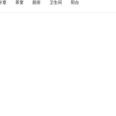
卧室
茶室
厨房
卫生间
阳台