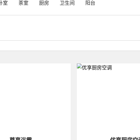
卧室
茶室
厨房
卫生间
阳台