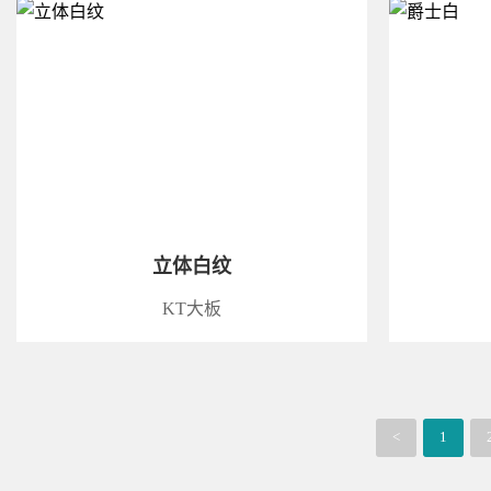
立体白纹
KT大板
<
1