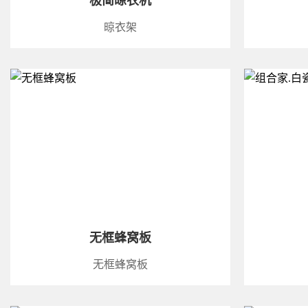
极简晾衣机
晾衣架
无框蜂窝板
无框蜂窝板