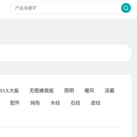
MAX大板
无框蜂窝板
照明
暖风
凉霸
配件
纯色
木纹
石纹
皮纹