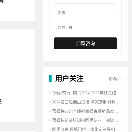
调
加盟咨询
用户关注
更多>>
“用心前行· 腾飞2024”2023年终总结大会圆满结束
瓷
2024第三届佛山顶墙·整家定制材料展圆满成功丨蓝姆特砥砺前行,精彩不止步！
蓝姆特2024年经销商峰会暨新品发布会圆满成功
蓝姆特新商培训会圆满结业，突破家居行业！
圆满收官|顶墙门柜一体化定制亮相建博，打造沉浸式美好生活体验！