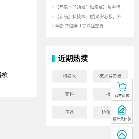
【热浪下的顶墙门柜盛宴】蓝姆特将亮相广州建博会，开启万亿整装新蓝海市场！
【新品】科技木2.0抗潮安芯板，开启健康舒居新时代！
重磅|蓝姆特「无框蜂窝板」
近期热搜
香槟
科技木
艺术背景墙
辅料
板材
官方商城
电器
边角辅料
设计云体验