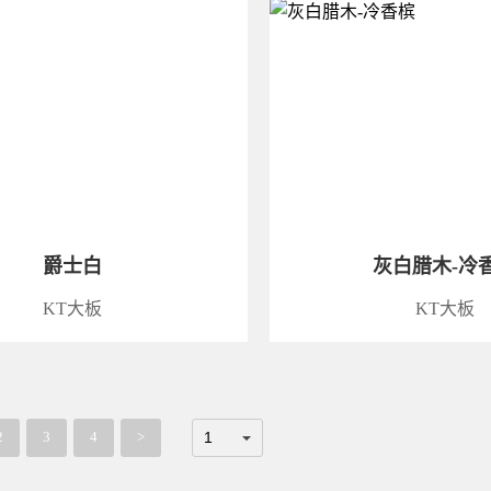
爵士白
灰白腊木-冷
KT大板
KT大板
2
3
4
>