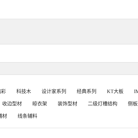
璃彩
科技木
设计家系列
经典系列
KT大板
I
收边型材
晾衣架
装饰型材
二级灯槽结构
侧板
辅材
线条辅料