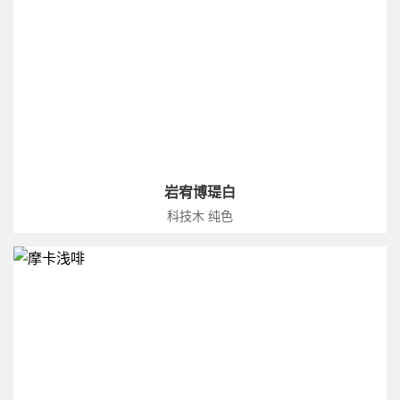
岩宥博瑅白
科技木 纯色