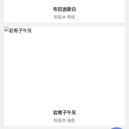
布拉迪斯白
科技木 布纹
岩宥子午灰
科技木 纯色