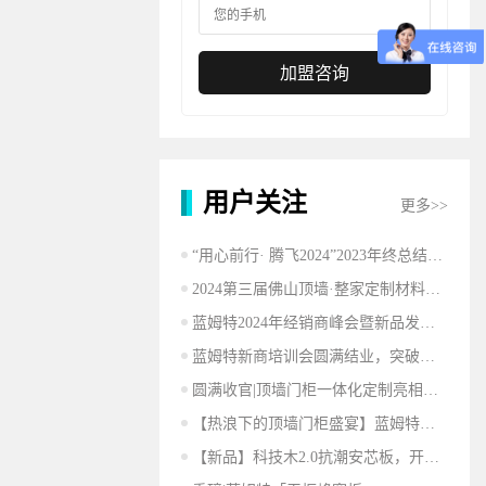
加盟咨询
用户关注
更多>>
“用心前行· 腾飞2024”2023年终总结大会圆满结束
2024第三届佛山顶墙·整家定制材料展圆满成功丨蓝姆特砥砺前行,精彩不止步！
蓝姆特2024年经销商峰会暨新品发布会圆满成功
蓝姆特新商培训会圆满结业，突破家居行业！
圆满收官|顶墙门柜一体化定制亮相建博，打造沉浸式美好生活体验！
【热浪下的顶墙门柜盛宴】蓝姆特将亮相广州建博会，开启万亿整装新蓝海市场！
【新品】科技木2.0抗潮安芯板，开启健康舒居新时代！