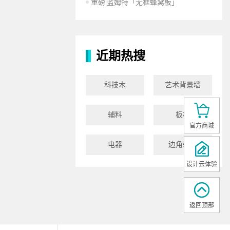
重磅|蓝姆特「无框蜂窝板」
近期热搜
科技木
艺术背景墙
辅料
板材
官方商城
电器
边角辅料
设计云体验
返回顶部