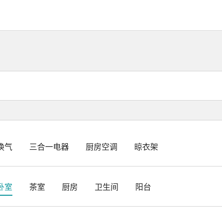
换气
三合一电器
厨房空调
晾衣架
卧室
茶室
厨房
卫生间
阳台