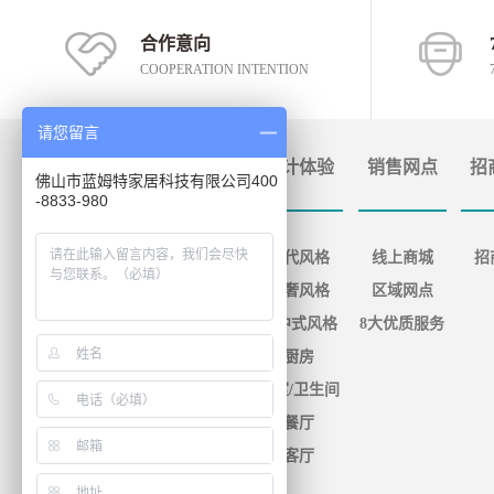
合作意向
COOPERATION INTENTION
请您留言
品牌中心
设计系统
设计体验
销售网点
招
佛山市蓝姆特家居科技有限公司400
-8833-980
品牌介绍
吊顶系统
现代风格
线上商城
招
品牌文化
墙面系统
轻奢风格
区域网点
品牌历程
新中式风格
8大优质服务
品牌荣誉
厨房
品牌视频
浴室/卫生间
团队照片
餐厅
成功案例
客厅