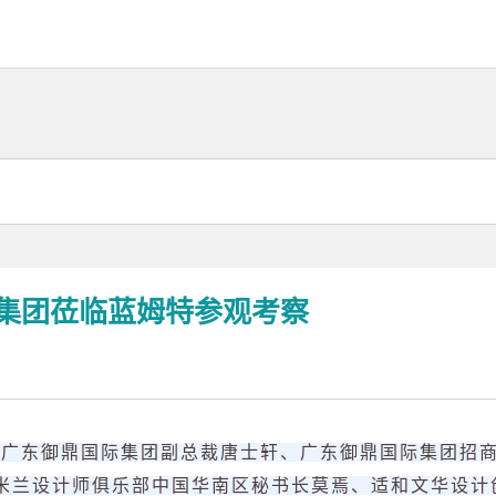
际集团莅临蓝姆特参观考察
、广东御鼎国际集团副总裁唐士轩、广东御鼎国际集团招
米兰设计师俱乐部中国华南区秘书长莫焉、适和文华设计