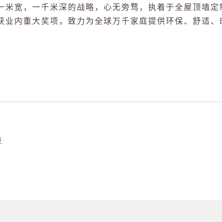
一米宽，一千米深的战略，心无旁骛，执着于全屋顶墙定
获业内重大奖项，致力为全球万千家庭提供环保、舒适、
束