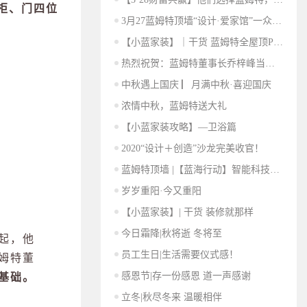
柜、门四位
3月27蓝姆特顶墙“设计·爱家馆”一众新品横空出世
【小蓝家装】｜干货 蓝姆特全屋顶PK传统石膏顶
热烈祝贺：蓝姆特董事长乔梓峰当选佛山市河北商会会长
中秋遇上国庆 ▏月满中秋·喜迎国庆
浓情中秋，蓝姆特送大礼
【小蓝家装攻略】—卫浴篇
2020“设计＋创造”沙龙完美收官！
蓝姆特顶墙 |【蓝海行动】智能科技顶墙全球直播选商峰会完美收官
岁岁重阳·今又重阳
【小蓝家装】| 干货 装修就那样
今日霜降|秋将逝 冬将至
起，他
员工生日|生活需要仪式感！
姆特董
感恩节|存一份感恩 道一声感谢
基础。
立冬|秋尽冬来 温暖相伴