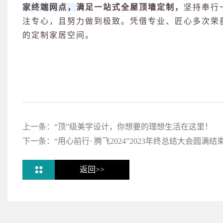
家终端网点，
满足一站式全屋顶墙定制，
坚持奉行
注专心，且努力做到极致。凭借专业、匠心多次荣
的定制家居空间。
上一条：
“顶”级美学设计，你想要的理想生活在这里！
下一条：
“用心前行· 腾飞2024”2023年终总结大会圆满结
返回>>