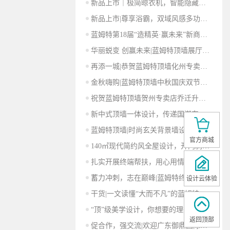
新品上市｜极简晾衣机，智能隐藏轻松晾晒
新品上市|尊享浴霸，双域风感多功能一体
蓝姆特第18届“造精英·赢未来”新商基础班圆满举行
华丽蜕变 创赢未来|蓝姆特顶墙展厅升级项目正式动工！
再添一城|恭贺蓝姆特顶墙化州专卖店隆重开业！
金秋嗨购|蓝姆特顶墙中秋国庆双节大促圆满收官
祝贺蓝姆特顶墙贺州专卖店乔迁升级，盛大开业！
新中式顶墙一体设计，传递国潮东方韵味
蓝姆特顶墙|时尚玄关背景墙设计，美出高级感！
官方商城
140㎡现代简约风全屋设计，开门刹那美翻了！
扎实开展终端帮扶，用心用情用力办实事 |你身边的蓝姆特人 侯明清
蓄力冲刺，志在巅峰|蓝姆特终端线上培训圆满收官
设计云体验
干货|一文读懂“大而不凡”的蓝姆特快装大板
“顶”级美学设计，你想要的理想生活在这里！
返回顶部
促合作，强交流|欢迎广东御鼎国际集团莅临蓝姆特参观考察