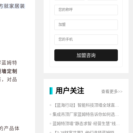
方就家居装
加盟咨询
解蓝姆特
顶墙定制
感，对品
用户关注
查看更多>>
【蓝海行动】智能科技顶墙全球直播选商峰会
集成吊顶厂家蓝姆特告诉你如何选购吊顶？
蓝姆特顶墙“静态求智·经营生慧”线上直播火爆开启！
的产品体
【3·28财富共赢】他们选择蓝姆特，竟然是因为······