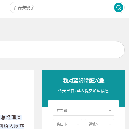
我对蓝姆特感兴趣
54
今天已有
人提交加盟信息
商总经理唐
创始人廖燕