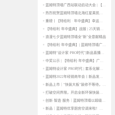
蓝姆特顶墙广西站联动启动大会 | 【特给利·年中盛典】强势来袭，引爆现场！
热烈祝贺蓝姆特顶墙北海红星美凯龙旗舰店盛大开业
重磅丨【特给利 · 年中盛典】幸运大咖抽奖活动获奖名单最终公示！
【特给利·年中盛典】战报 | 25天销售收定金高达152万！
浪漫七夕蓝姆特顶墙全“新”全意献精品
【特给利·年中盛典】| 蓝姆特顶墙广东站联动启动大会隆重开启，见证钜惠奇迹！
蓝姆特“设计家·PRO时代”|新品直播发布会来袭
中奖公示 | 【特给利·年中盛典】广东站幸运大咖获奖名单揭晓！快来领奖！
蓝姆特设计家·PRO时代 | 套系化解决方案发布会顺利举行，开创顶墙行业先河
蓝姆特2022年经销商年会丨新品发力，探索顶墙行业新征程
新品上市｜“快装大板”装修不等待，让新家触手可得
打破空间界限，开启全新环保快装新生活
创新·智造·服务｜蓝姆特顶墙以超级产品锻造市场竞争力
新品｜蓝姆特优享厨房空调来啦！无惧油烟强制冷