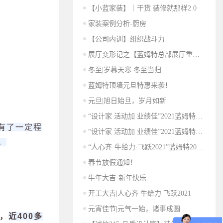
【小蓝家装】｜干货 装修就那样2.0
家装案例分析-厨房
【公司内训】组织战斗力
展厅变形记之【蓝姆特总部展厅重装升级开工仪式】
冬至|岁暮天寒 冬至当归
蓝姆特顶墙元旦特惠来袭！
元旦|旭日始旦，岁月如新
“设计家 活动加 业绩佳”2021蓝姆特经销商年会之展厅参观
有了一定程
“设计家 活动加 业绩佳”2021蓝姆特经销商年会暨新品发布会圆满收官！
。
“人心齐·牛给力·飞跃2021”蓝姆特2021新春联欢晚会圆满结束！
春节放假通知！
牛年大吉·新年快乐
开工大吉|人心齐 牛给力 飞跃2021
元宵佳节|元气一始，诸事成圆
，
近400多