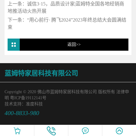
上一条：
诚信3·15，品质设计家|蓝姆特全国各地经销商
地推活动火热开展
下一条：
“用心前行· 腾飞2024”2023年终总结大会圆满结
束
返回>>
蓝姆特家居科技有限公司
Copyright © 2020 佛山市蓝姆特家居科技有限公司 版权所有 法律申
明
粤ICP备19112141号
技术支持：
准度科技
400-8833-980